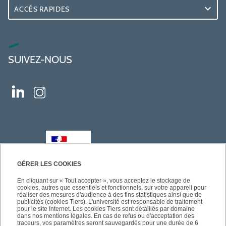
ACCÈS RAPIDES
SUIVEZ-NOUS
GÉRER LES COOKIES
En cliquant sur « Tout accepter », vous acceptez le stockage de
cookies, autres que essentiels et fonctionnels, sur votre appareil pour
réaliser des mesures d'audience à des fins statistiques ainsi que de
publicités (cookies Tiers). L'université est responsable de traitement
pour le site Internet. Les cookies Tiers sont détaillés par domaine
dans nos mentions légales. En cas de refus ou d'acceptation des
traceurs, vos paramètres seront sauvegardés pour une durée de 6