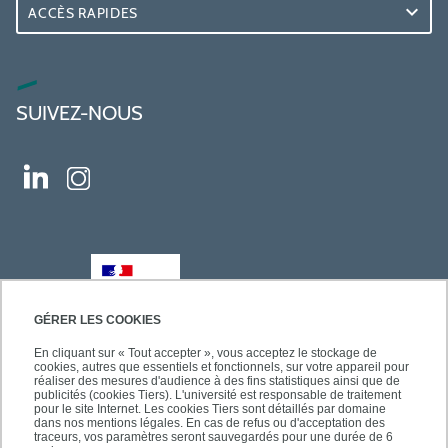
ACCÈS RAPIDES
SUIVEZ-NOUS
GÉRER LES COOKIES
En cliquant sur « Tout accepter », vous acceptez le stockage de
cookies, autres que essentiels et fonctionnels, sur votre appareil pour
réaliser des mesures d'audience à des fins statistiques ainsi que de
publicités (cookies Tiers). L'université est responsable de traitement
pour le site Internet. Les cookies Tiers sont détaillés par domaine
dans nos mentions légales. En cas de refus ou d'acceptation des
traceurs, vos paramètres seront sauvegardés pour une durée de 6