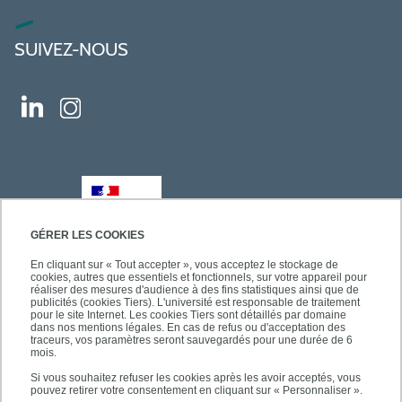
SUIVEZ-NOUS
GÉRER LES COOKIES
En cliquant sur « Tout accepter », vous acceptez le stockage de
cookies, autres que essentiels et fonctionnels, sur votre appareil pour
réaliser des mesures d'audience à des fins statistiques ainsi que de
publicités (cookies Tiers). L'université est responsable de traitement
pour le site Internet. Les cookies Tiers sont détaillés par domaine
dans nos mentions légales. En cas de refus ou d'acceptation des
traceurs, vos paramètres seront sauvegardés pour une durée de 6
mois.
Si vous souhaitez refuser les cookies après les avoir acceptés, vous
pouvez retirer votre consentement en cliquant sur « Personnaliser ».