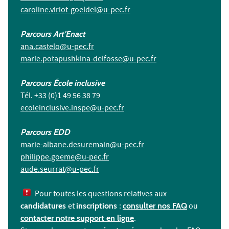
caroline.viriot-goeldel@u-pec.fr
Parcours Art'Enact
ana.castelo@u-pec.fr
marie.potapushkina-delfosse@u-pec.fr
Parcours École inclusive
Tél. +33 (0)1 49 56 38 79
ecoleinclusive.inspe@u-pec.fr
Parcours EDD
marie-albane.desuremain@u-pec.fr
philippe.goeme@u-pec.fr
aude.seurrat@u-pec.fr
Pour toutes les questions relatives aux
candidatures
et
inscriptions
:
consulter nos FAQ
ou
contacter notre support en ligne
.