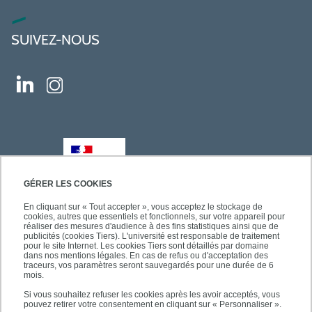
SUIVEZ-NOUS
GÉRER LES COOKIES
En cliquant sur « Tout accepter », vous acceptez le stockage de
cookies, autres que essentiels et fonctionnels, sur votre appareil pour
réaliser des mesures d'audience à des fins statistiques ainsi que de
publicités (cookies Tiers). L'université est responsable de traitement
pour le site Internet. Les cookies Tiers sont détaillés par domaine
dans nos mentions légales. En cas de refus ou d'acceptation des
traceurs, vos paramètres seront sauvegardés pour une durée de 6
mois.
Si vous souhaitez refuser les cookies après les avoir acceptés, vous
pouvez retirer votre consentement en cliquant sur « Personnaliser ».