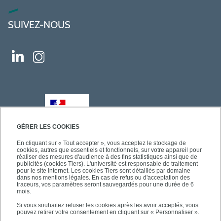
SUIVEZ-NOUS
GÉRER LES COOKIES
En cliquant sur « Tout accepter », vous acceptez le stockage de
cookies, autres que essentiels et fonctionnels, sur votre appareil pour
réaliser des mesures d'audience à des fins statistiques ainsi que de
publicités (cookies Tiers). L'université est responsable de traitement
pour le site Internet. Les cookies Tiers sont détaillés par domaine
dans nos mentions légales. En cas de refus ou d'acceptation des
traceurs, vos paramètres seront sauvegardés pour une durée de 6
mois.
Si vous souhaitez refuser les cookies après les avoir acceptés, vous
pouvez retirer votre consentement en cliquant sur « Personnaliser ».