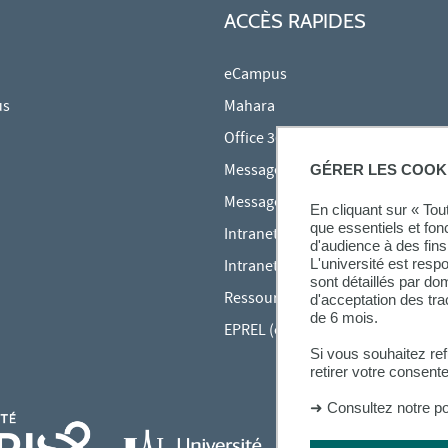
ACCÈS RAPIDES
eCampus
us
Mahara
Office 365
Messagerie des étudiants
GÉRER LES COOK
Messagerie des personnels
En cliquant sur « To
que essentiels et fon
Intranet Inspé
d'audience à des fins 
L'université est resp
Intranet UPEC
sont détaillés par d
Ressources audiovisuelles Inspé
d'acceptation des tr
de 6 mois.
EPREL (cours en ligne)
Si vous souhaitez re
retirer votre consent
➜
Consultez notre po