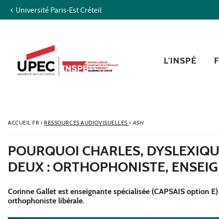
Université Paris-Est Créteil
Aller au contenu
Navigation
Accès directs
Recherche
L'INSPÉ
ACCUEIL FR
›
RESSOURCES AUDIOVISUELLES
›
ASH
POURQUOI CHARLES, DYSLEXIQUE
DEUX : ORTHOPHONISTE, ENSEIG
Corinne Gallet est enseignante spécialisée (CAPSAIS option E)
orthophoniste libérale.