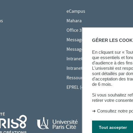
eCampus
us
Mahara
Office 365
Messagerie des étudiants
GÉRER LES COOK
Messagerie des personnels
En cliquant sur « To
que essentiels et fon
Intranet Inspé
d'audience à des fins 
Intranet UPEC
L'université est resp
sont détaillés par d
Ressources audiovisuelles Inspé
d'acceptation des tr
de 6 mois.
EPREL (cours en ligne)
Si vous souhaitez re
retirer votre consent
➜
Consultez notre po
Tout accepter