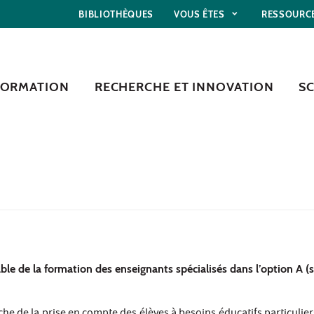
BIBLIOTHÈQUES
VOUS ÊTES
RESSOURC
FORMATION
RECHERCHE ET INNOVATION
S
 de la formation des enseignants spécialisés dans l’option A (si
he de la prise en compte des élèves à besoins éducatifs particulie