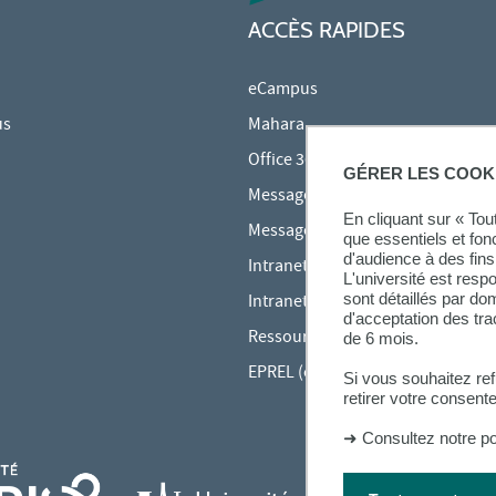
ACCÈS RAPIDES
eCampus
us
Mahara
Office 365
GÉRER LES COOK
Messagerie des étudiants
En cliquant sur « To
Messagerie des personnels
que essentiels et fon
d'audience à des fins 
Intranet Inspé
L'université est resp
sont détaillés par d
Intranet UPEC
d'acceptation des tr
Ressources audiovisuelles Inspé
de 6 mois.
EPREL (cours en ligne)
Si vous souhaitez re
retirer votre consent
➜
Consultez notre po