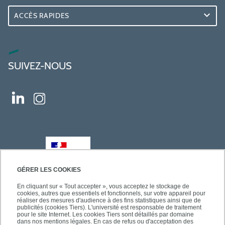
ACCÈS RAPIDES
SUIVEZ-NOUS
GÉRER LES COOKIES
En cliquant sur « Tout accepter », vous acceptez le stockage de
cookies, autres que essentiels et fonctionnels, sur votre appareil pour
réaliser des mesures d'audience à des fins statistiques ainsi que de
publicités (cookies Tiers). L'université est responsable de traitement
pour le site Internet. Les cookies Tiers sont détaillés par domaine
dans nos mentions légales. En cas de refus ou d'acceptation des