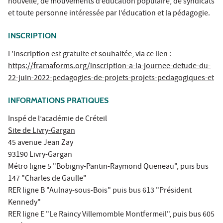
nouvelle, de mouvements d’éducation populaire, de syndicats
et toute personne intéressée par l’éducation et la pédagogie.
INSCRIPTION
L’inscription est gratuite et souhaitée, via ce lien :
https://framaforms.org/inscription-a-la-journee-detude-du-
22-juin-2022-pedagogies-de-projets-projets-pedagogiques-et
INFORMATIONS PRATIQUES
Inspé de l’académie de Créteil
Site de Livry-Gargan
45 avenue Jean Zay
93190 Livry-Gargan
Métro ligne 5 "Bobigny-Pantin-Raymond Queneau", puis bus
147 "Charles de Gaulle"
RER ligne B "Aulnay-sous-Bois" puis bus 613 "Président
Kennedy"
RER ligne E "Le Raincy Villemomble Montfermeil", puis bus 605