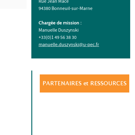
Rue Jean Macé
94380 Bonneuil-sur-Marne
Chargée de mission :
Manuelle Duszynski
+33(0)1 49 56 38 30
manuelle.duszynski@u-pec.fr