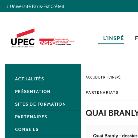
Université Paris-Est Créteil
Aller au contenu
Navigation
Accès directs
Recherche
Navigation secondaire
L'INSPÉ
ACCUEIL FR
›
L'INSPÉ
ACTUALITÉS
PRÉSENTATION
PARTENARIATS
SITES DE FORMATION
QUAI BRANLY
PARTENAIRES
CONSEILS
Quai Branly : dossie