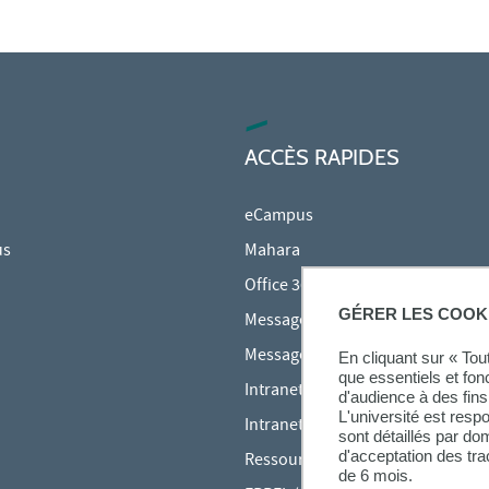
ACCÈS RAPIDES
eCampus
us
Mahara
Office 365
GÉRER LES COOK
Messagerie des étudiants
Messagerie des personnels
En cliquant sur « To
que essentiels et fon
Intranet Inspé
d'audience à des fins 
L'université est resp
Intranet UPEC
sont détaillés par d
d'acceptation des tr
Ressources audiovisuelles Inspé
de 6 mois.