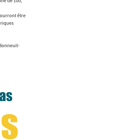
nne de 100,
ourront être
ériques
 Bonneuil-