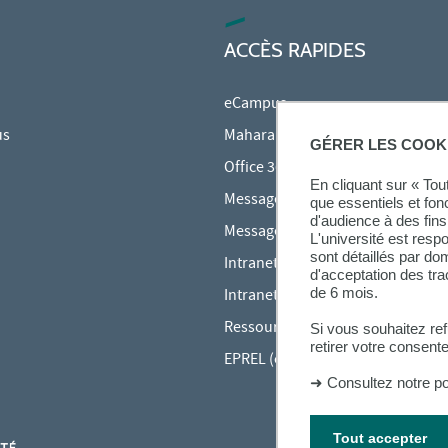
ACCÈS RAPIDES
eCampus
us
Mahara
GÉRER LES COOK
Office 365
En cliquant sur « To
Messagerie des étudiants
que essentiels et fon
d'audience à des fins 
Messagerie des personnels
L'université est resp
sont détaillés par d
Intranet Inspé
d'acceptation des tr
de 6 mois.
Intranet UPEC
Ressources audiovisuelles Inspé
Si vous souhaitez re
retirer votre consent
EPREL (cours en ligne)
➜
Consultez notre po
Tout accepter