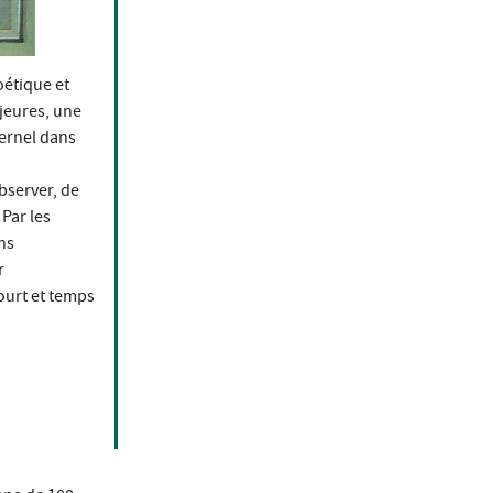
oétique et
ajeures, une
ternel dans
bserver, de
 Par les
ns
r
ourt et temps