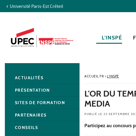
Université Paris-Est Créteil
Aller au contenu
Navigation
Accès directs
Recherche
Navigation secondaire
L'INSPÉ
ACCUEIL FR
›
L'INSPÉ
ACTUALITÉS
PRÉSENTATION
L'OR DU TEM
MEDIA
SITES DE FORMATION
PUBLIÉ LE 23 SEPTEMBRE 20
PARTENAIRES
Participez au concours p
CONSEILS