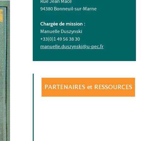
Rue Jean Macé
94380 Bonneuil-sur-Marne
Chargée de mission :
Manuelle Duszynski
+33(0)1 49 56 38 30
manuelle.duszynski@u-pec.fr