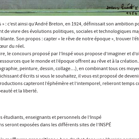
 » : c’est ainsi qu’André Breton, en 1924, définissait son ambition p
ient de vivre des évolutions politiques, sociales et technologiques m
ublante. Son propos : capter « le rêve de notre époque », trouver l’é
 cœur du réel.
ire, le concours proposé par l’Inspé vous propose d’imaginer et d’o
ressources que le monde et l’époque offrent au rêve et à la création.
graphie, peinture, dessin, collage…), en combinant tous ces moye
ichissant d’écrits si vous le souhaitez, il vous est proposé de deveni
productions capteront l’éphémère et l’intemporel, relieront temps c
auté et la liberté.
s étudiants, enseignants et personnels de l’Inspé
s seront exposées dans les différents sites de l’INSPÉ