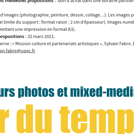
s meilleures propositions :
bon d’achat dans une librairie parisie
d’images (photographie, peinture, dessin, collage…). Les images p
at limite du support : format raisin ; 2 cm d’épaisseur). Images num
rmettant une impression en format A3).
propositions :
31 mars 2021.
erne : « Mission culture et partenariats artistiques », Sylvain Fabre,
ain.fabre@upec.fr