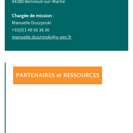
94380 Bonneuil-sur-Marne
Chargée de mission :
Manuelle Duszynski
+33(0)1 49 56 38 30
manuelle.duszynski@u-pec.fr