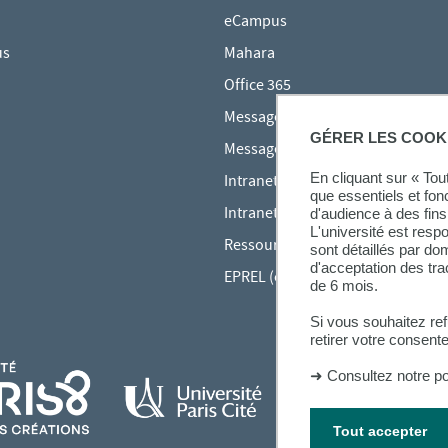
eCampus
us
Mahara
Office 365
Messagerie des étudiants
GÉRER LES COOK
Messagerie des personnels
En cliquant sur « To
Intranet Inspé
que essentiels et fon
Intranet UPEC
d'audience à des fins 
L'université est resp
Ressources audiovisuelles Inspé
sont détaillés par d
d'acceptation des tr
EPREL (cours en ligne)
de 6 mois.
Si vous souhaitez re
retirer votre consent
➜
Consultez notre po
Tout accepter