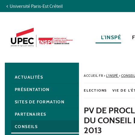
Université Paris-Est Créteil
Aller au contenu
Navigation
Accès directs
Recherche
Navigation secondaire
L'INSPÉ
ACCUEIL FR
›
L'INSPÉ
›
CONSEI
ACTUALITÉS
PRÉSENTATION
ELECTIONS
VIE DE L'
SITES DE FORMATION
PV DE PROCL
PARTENAIRES
DU CONSEIL 
CONSEILS
2013