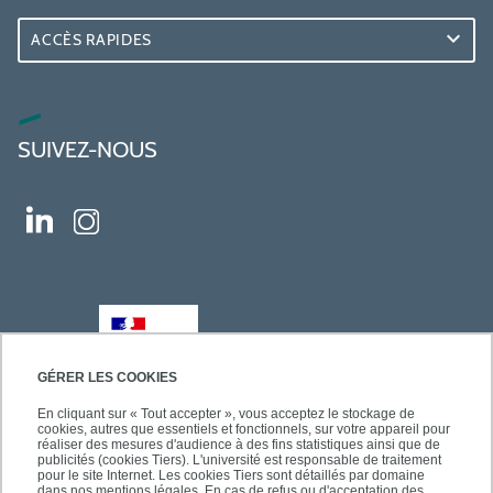
ACCÈS RAPIDES
SUIVEZ-NOUS
GÉRER LES COOKIES
En cliquant sur « Tout accepter », vous acceptez le stockage de
cookies, autres que essentiels et fonctionnels, sur votre appareil pour
réaliser des mesures d'audience à des fins statistiques ainsi que de
publicités (cookies Tiers). L'université est responsable de traitement
pour le site Internet. Les cookies Tiers sont détaillés par domaine
dans nos mentions légales. En cas de refus ou d'acceptation des