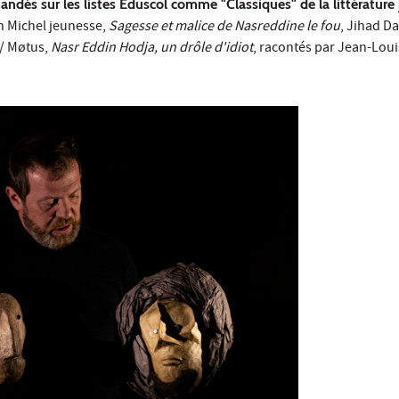
dés sur les listes Eduscol comme "Classiques" de la littérature
in Michel jeunesse,
Sagesse et malice de Nasreddine le fou
, Jihad D
q / Møtus,
Nasr Eddin Hodja, un drôle d'idiot
, racontés par Jean-Lou