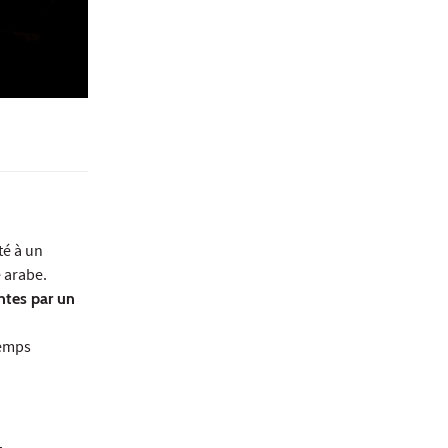
té à un
 arabe.
ontes par un
temps