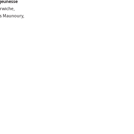
 jeunesse
arwiche,
is Maunoury,