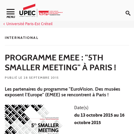
Aller au contenu
Navigation secondaire
MENU
Université Paris-Est Créteil
INTERNATIONAL
PROGRAMME EMEE : "5TH
SMALLER MEETING" À PARIS !
PUBLIÉ LE 28 SEPTEMBRE 2015
Les partenaires du programme "EuroVision. Des musées
exposent l’Europe" (EMEE) se rencontrent à Paris !
Date(s)
du
13 octobre 2015
au 16
octobre 2015