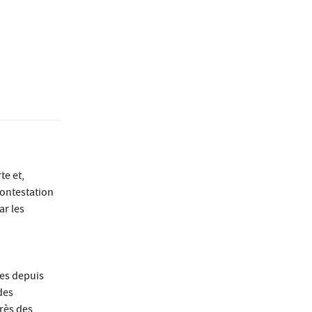
te et,
contestation
ar les
les depuis
des
rès des