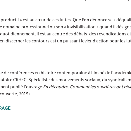
eproductif » est au cœur de ces luttes. Que l’on dénonce sa « déquali
le domaine professionnel ou son « invisibilisation » quand il désign
uotidiennement, il est au centre des débats, des revendications et
en discerner les contours est un puissant levier d’action pour les lu
e de conférences en histoire contemporaine à l'Inspé de l'académie 
toire CRHEC. Spécialiste des mouvements sociaux, du syndicalism
ment publié l'ouvrage
En découdre. Comment les ouvrières ont révo
couverte, 2015).
VRAGE