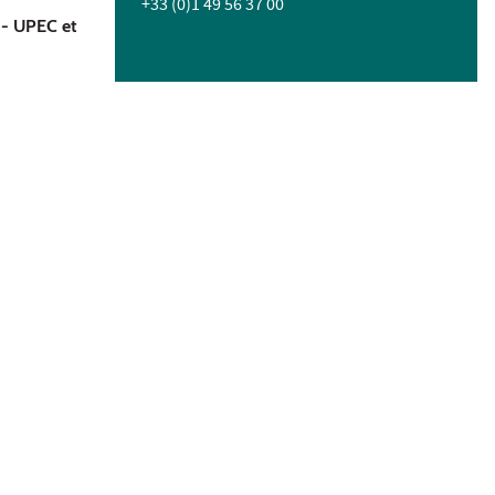
+33 (0)1 49 56 37 00
l - UPEC et