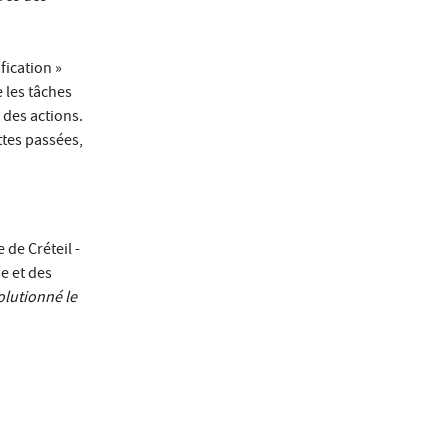
fication »
e les tâches
 des actions.
ttes passées,
de Créteil -
e et des
lutionné le