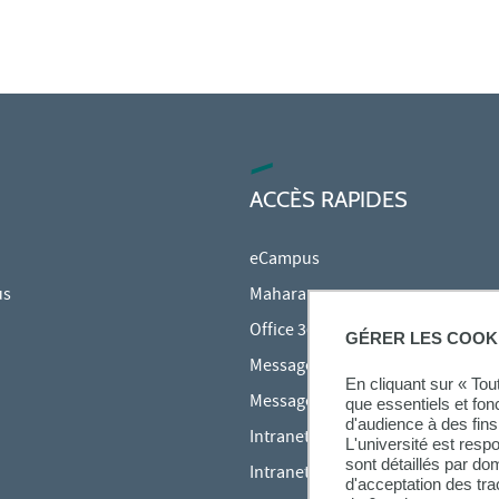
ACCÈS RAPIDES
eCampus
us
Mahara
Office 365
GÉRER LES COOK
Messagerie des étudiants
En cliquant sur « To
Messagerie des personnels
que essentiels et fon
d'audience à des fins 
Intranet Inspé
L'université est resp
sont détaillés par d
Intranet UPEC
d'acceptation des tr