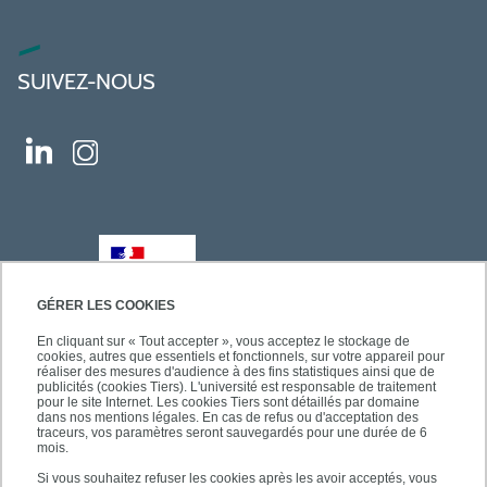
SUIVEZ-NOUS
GÉRER LES COOKIES
En cliquant sur « Tout accepter », vous acceptez le stockage de
cookies, autres que essentiels et fonctionnels, sur votre appareil pour
réaliser des mesures d'audience à des fins statistiques ainsi que de
publicités (cookies Tiers). L'université est responsable de traitement
pour le site Internet. Les cookies Tiers sont détaillés par domaine
dans nos mentions légales. En cas de refus ou d'acceptation des
traceurs, vos paramètres seront sauvegardés pour une durée de 6
mois.
Si vous souhaitez refuser les cookies après les avoir acceptés, vous