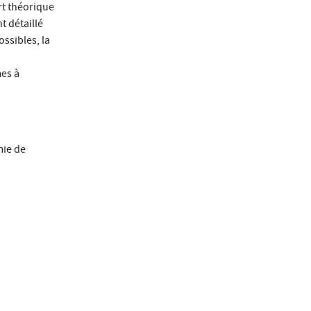
rt théorique
t détaillé
ssibles, la
mes à
mie de