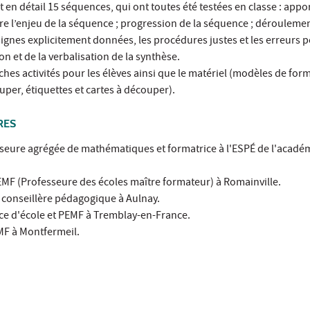
t en détail 15 séquences, qui ont toutes été testées en classe : appo
 l’enjeu de la séquence ; progression de la séquence ; déroulemen
ignes explicitement données, les procédures justes et les erreurs po
on et de la verbalisation de la synthèse.
hes activités pour les élèves ainsi que le matériel (modèles de for
per, étiquettes et cartes à découper).
RES
esseure agrégée de mathématiques et formatrice à l'ESPÉ de l'acadé
EMF (Professeure des écoles maître formateur) à Romainville.
 conseillère pédagogique à Aulnay.
trice d'école et PEMF à Tremblay-en-France.
EMF à Montfermeil.