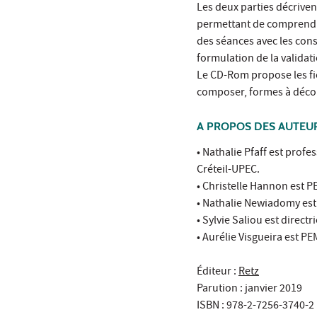
Les deux parties décriven
permettant de comprendre
des séances avec les cons
formulation de la validati
Le CD-Rom propose les fic
composer, formes à décou
A PROPOS DES AUTEU
• Nathalie Pfaff est prof
Créteil-UPEC.
• Christelle Hannon est P
• Nathalie Newiadomy est
• Sylvie Saliou est direc
• Aurélie Visgueira est P
Éditeur :
Retz
Parution : janvier 2019
ISBN : 978-2-7256-3740-2