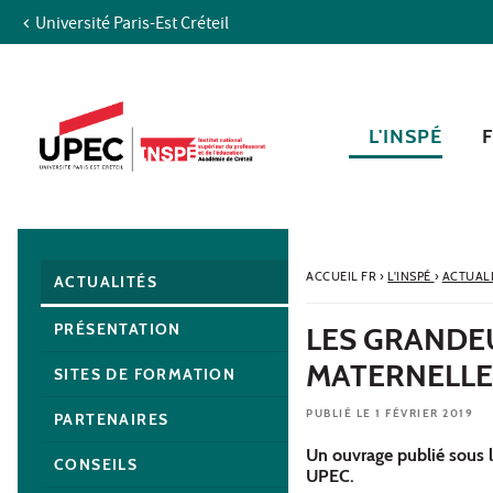
Université Paris-Est Créteil
Aller au contenu
Navigation
Accès directs
Recherche
Navigation secondaire
L'INSPÉ
ACCUEIL FR
›
L'INSPÉ
›
ACTUAL
ACTUALITÉS
PRÉSENTATION
LES GRANDEU
MATERNELLE
SITES DE FORMATION
PUBLIÉ LE 1 FÉVRIER 2019
PARTENAIRES
Un ouvrage publié sous la
CONSEILS
UPEC.