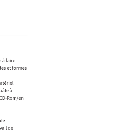
 à faire
des et formes
atériel
pâte à
e CD-Rom/en
ole
vail de