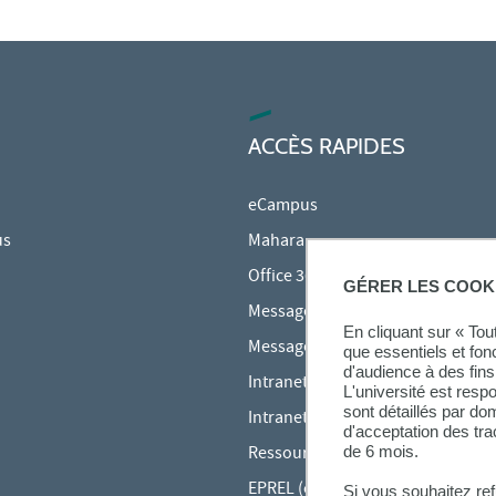
ACCÈS RAPIDES
eCampus
us
Mahara
Office 365
GÉRER LES COOK
Messagerie des étudiants
En cliquant sur « To
Messagerie des personnels
que essentiels et fon
d'audience à des fins 
Intranet Inspé
L'université est resp
sont détaillés par d
Intranet UPEC
d'acceptation des tr
de 6 mois.
Ressources audiovisuelles Inspé
EPREL (cours en ligne)
Si vous souhaitez re