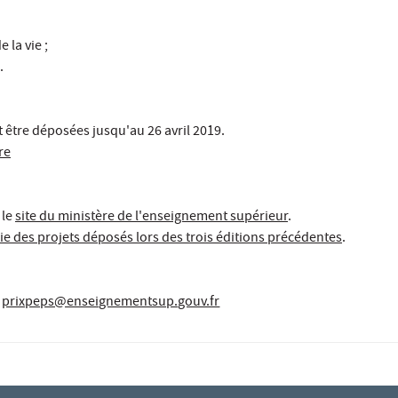
 la vie ;
.
 être déposées jusqu'au 26 avril 2019.
re
 le
site du ministère de l'enseignement supérieur
.
ie des projets déposés lors des trois éditions précédentes
.
prixpeps@enseignementsup.gouv.fr