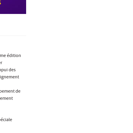
ème édition
er
ppui des
seignement
oppement de
gnement
péciale