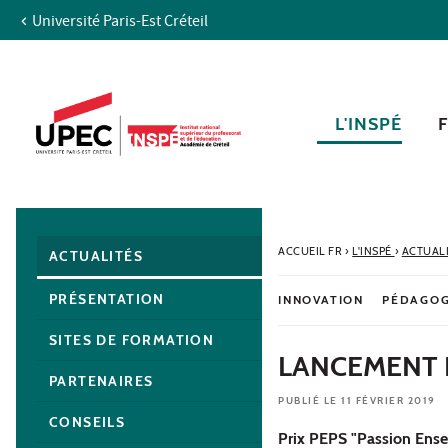
Université Paris-Est Créteil
Aller au contenu
Navigation
Accès directs
Recherche
Navigation secondaire
L'INSPÉ
ACCUEIL FR
›
L'INSPÉ
›
ACTUAL
ACTUALITÉS
PRÉSENTATION
INNOVATION
PÉDAGOG
SITES DE FORMATION
LANCEMENT D
PARTENAIRES
PUBLIÉ LE 11 FÉVRIER 2019
CONSEILS
Prix PEPS "Passion Ense