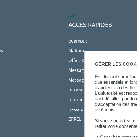
ACCÈS RAPIDES
eCampus
us
Mahara
Office 365
GÉRER LES COOK
Messagerie des étudiants
En cliquant sur « To
Messagerie des personnels
que essentiels et fon
d'audience à des fins 
Intranet Inspé
L'université est resp
sont détaillés par d
Intranet UPEC
d'acceptation des tr
Ressources audiovisuelles Inspé
de 6 mois.
EPREL (cours en ligne)
Si vous souhaitez re
retirer votre consent