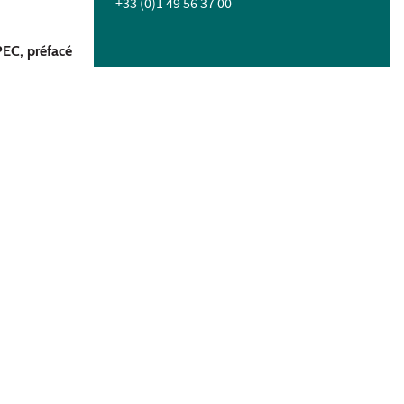
+33 (0)1 49 56 37 00
PEC, préfacé