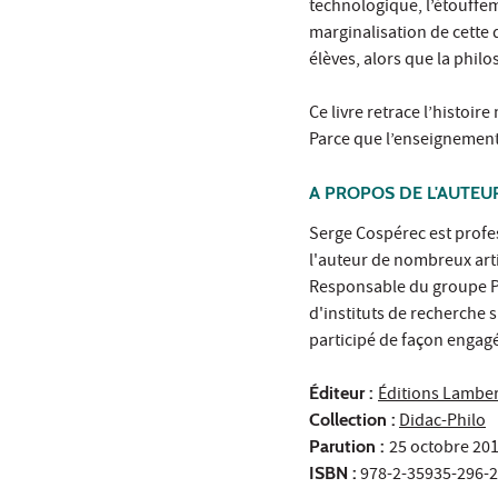
technologique, l’étouffem
marginalisation de cette 
élèves, alors que la phil
Ce livre retrace l’histoi
Parce que l’enseignement 
A PROPOS DE L'AUTEU
Serge Cospérec est profes
l'auteur de nombreux arti
Responsable du groupe Ph
d'instituts de recherche 
participé de façon engagé
Éditeur :
Éditions Lambe
Collection :
Didac-Philo
Parution :
25 octobre 20
ISBN :
978-2-35935-296-2