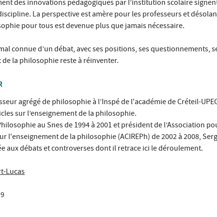
ent des innovations pédagogiques par l’institution scolaire signent
discipline. La perspective est amère pour les professeurs et désolan
osophie pour tous est devenue plus que jamais nécessaire.
re mal connue d’un débat, avec ses positions, ses questionnements, s
de la philosophie reste à réinventer.
R
seur agrégé de philosophie à l’Inspé de l'académie de Créteil-UPEC ;
cles sur l’enseignement de la philosophie.
ilosophie au Snes de 1994 à 2001 et président de l’Association pou
sur l'enseignement de la philosophie (ACIREPh) de 2002 à 2008, Ser
e aux débats et controverses dont il retrace ici le déroulement.
rt-Lucas
19