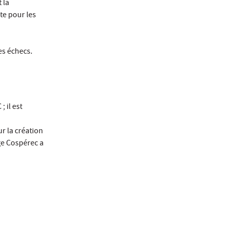
 la
te pour les
es échecs.
 il est
r la création
ge Cospérec a