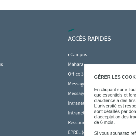
ACCÈS RAPIDES
eCampus
us
Mahara
Office 365
GÉRER LES COOK
Messagerie des étudiants
En cliquant sur « To
Messagerie des personnels
que essentiels et fon
d'audience à des fins 
Intranet Inspé
L'université est resp
sont détaillés par d
Intranet UPEC
d'acceptation des tr
de 6 mois.
Ressources audiovisuelles Inspé
EPREL (cours en ligne)
Si vous souhaitez re