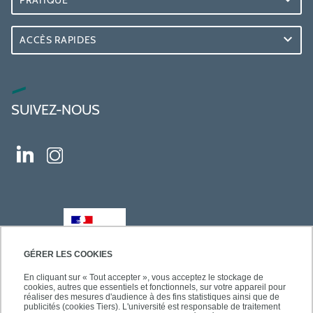
PRATIQUE
ACCÈS RAPIDES
SUIVEZ-NOUS
GÉRER LES COOKIES
En cliquant sur « Tout accepter », vous acceptez le stockage de
cookies, autres que essentiels et fonctionnels, sur votre appareil pour
réaliser des mesures d'audience à des fins statistiques ainsi que de
publicités (cookies Tiers). L'université est responsable de traitement