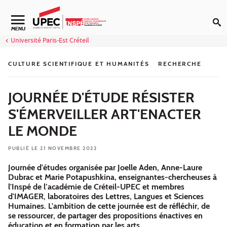
Aller au contenu
Navigation secondaire
MENU
Université Paris-Est Créteil
CULTURE SCIENTIFIQUE ET HUMANITÉS
RECHERCHE
JOURNÉE D'ÉTUDE RÉSISTER
S'ÉMERVEILLER ART'ENACTER
LE MONDE
PUBLIÉ LE 21 NOVEMBRE 2022
Journée d'études organisée par Joelle Aden, Anne-Laure
Dubrac et Marie Potapushkina, enseignantes-chercheuses à
l'Inspé de l’académie de Créteil-UPEC et membres
d'IMAGER, laboratoires des Lettres, Langues et Sciences
Humaines. L'ambition de cette journée est de réfléchir, de
se ressourcer, de partager des propositions énactives en
éducation et en formation par les arts.