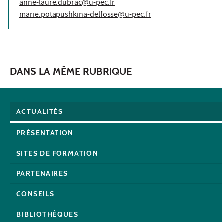
anne-laure.dubrac@u-pec.fr
marie.potapushkina-delfosse@u-pec.fr
DANS LA MÊME RUBRIQUE
ACTUALITÉS
PRÉSENTATION
SITES DE FORMATION
PARTENAIRES
CONSEILS
BIBLIOTHÈQUES