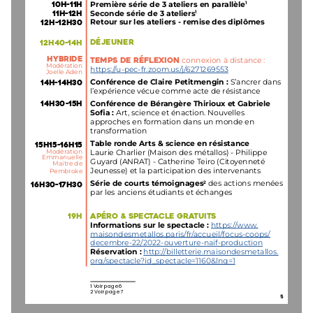
PREMIÈRE SÉRIE DE 3 ATELIERS EN PARALLÈLE
1
10H-11H
SECONDE SÉRIE DE 3 ATELIERS
1
11H-12H
RETOUR SUR LES ATELIERS - REMISE DES DIPLÔM
12H-12H30
DÉJEUNER
12H40-14H
CONNEXION À DISTANCE : 
HYBRIDE
TEMPS DE RÉFLEXION 
MODÉRATION
HTTPS://U-PEC-FR.ZOOM.US/J/6271269553 
 JOELLE ADEN
CONFÉRENCE DE CLAIRE PETITMENGIN : 
S’ANCRER DANS 
14H-14H30
L’EXPÉRIENCE VÉCUE COMME ACTE DE RÉSISTANCE
CONFÉRENCE DE BÉRANGÈRE THIRIOUX ET GABRI
14H30-15H
SOFIA : 
ART, SCIENCE ET ÉNACTION. NOUVELLES 
APPROCHES EN FORMATION DANS UN MONDE EN 
TRANSFORMATION
TABLE RONDE ARTS & SCIENCE EN RÉSISTANCE  
15H15-16H15
MODÉRATION 
LAURIE CHARLIER (MAISON DES MÉTALLOS) - PHILIP
EMMANUELLE 
GUYARD (ANRAT) - CATHERINE TEIRO (CITOYENNETÉ 
MAITRE DE 
JEUNESSE) ET LA PARTICIPATION DES INTERVENANT
PEMBROKE  
SÉRIE DE COURTS TÉMOIGNAGES
DES ACTIONS MENÉES 
2
16H30-17H30
PAR LES ANCIENS ÉTUDIANTS ET ÉCHANGES
APÉRO & SPECTACLE GRATUITS
19H
INFORMATIONS SUR LE SPECTACLE : 
HTTPS://WWW.
MAISONDESMETALLOS.PARIS/FR/ACCUEIL/FOCUS-C
DECEMBRE-22/2022-OUVERTURE-NAIF-PRODUCTIO
RÉSERVATION :
 HTTP://BILLETTERIE.MAISONDESMETA
ORG/SPECTACLE?ID_SPECTACLE=1160&LNG=1
1 VOIR PAGE 6
2 VOIR PAGE 7
5