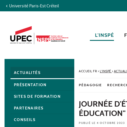
Université Paris-Est Créteil
Aller au contenu
Navigation
Accès directs
Recherche
Navigation secondaire
L'INSPÉ
ACCUEIL FR
›
L'INSPÉ
›
ACTUAL
ACTUALITÉS
PRÉSENTATION
PÉDAGOGIE
RECHERC
SITES DE FORMATION
JOURNÉE D'É
PARTENAIRES
ÉDUCATION"
CONSEILS
PUBLIÉ LE 4 OCTOBRE 2023