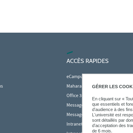
ACCÈS RAPIDES
eCampus
us
Mahara
GÉRER LES COOK
Office 365
En cliquant sur « To
que essentiels et fon
Messagerie des étudiants
d'audience à des fins 
Messagerie des personnels
L'université est resp
sont détaillés par d
Intranet Inspé
d'acceptation des tr
de 6 mois.