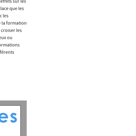
ffets sur les
place que les
c les
 la formation
croiser les
ieux ou
 formations
férents