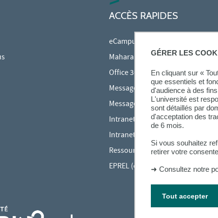
ACCÈS RAPIDES
eCampus
GÉRER LES COOK
us
Mahara
Office 365
En cliquant sur « To
que essentiels et fon
Messagerie des étudiants
d'audience à des fins 
L'université est resp
Messagerie des personnels
sont détaillés par d
d'acceptation des tr
Intranet Inspé
de 6 mois.
Intranet UPEC
Si vous souhaitez re
Ressources audiovisuelles Inspé
retirer votre consent
EPREL (cours en ligne)
➜
Consultez notre po
Tout accepter