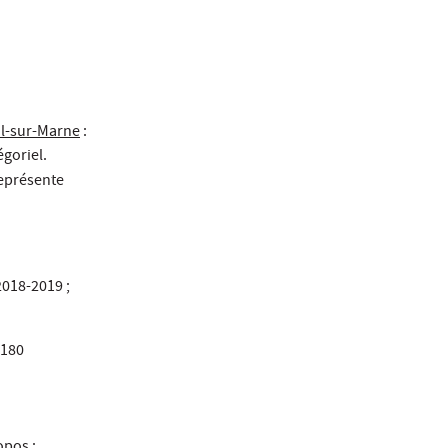
il-sur-Marne
:
goriel.
représente
2018-2019 ;
 180