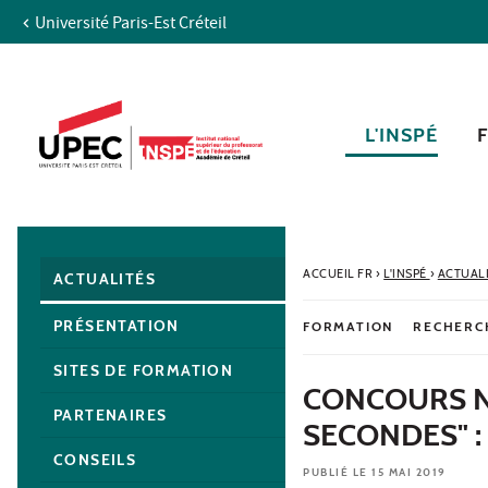
Université Paris-Est Créteil
Aller au contenu
Navigation
Accès directs
Recherche
Navigation secondaire
L'INSPÉ
ACCUEIL FR
›
L'INSPÉ
›
ACTUAL
ACTUALITÉS
PRÉSENTATION
FORMATION
RECHERC
SITES DE FORMATION
CONCOURS N
PARTENAIRES
SECONDES" :
CONSEILS
PUBLIÉ LE 15 MAI 2019