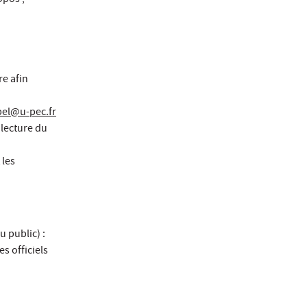
opos ;
re afin
pel@u-pec.fr
 lecture du
 les
u public) :
s officiels