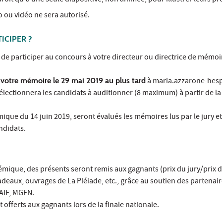
droit qu'à une seule diapositive, non animée, pour illustrer leurs pr
 ou vidéo ne sera autorisé.
ICIPER ?
 de participer au concours à votre directeur ou directrice de mémoi
votre mémoire le 29 mai 2019 au plus tard
à
maria.azzarone-hes
sélectionnera les candidats à auditionner (8 maximum) à partir de la
mique du 14 juin 2019, seront évalués les mémoires lus par le jury et
ndidats.
démique, des présents seront remis aux gagnants (prix du jury/prix d
 cadeaux, ouvrages de La Pléiade, etc., grâce au soutien des partenaire
AIF, MGEN.
 offerts aux gagnants lors de la finale nationale.