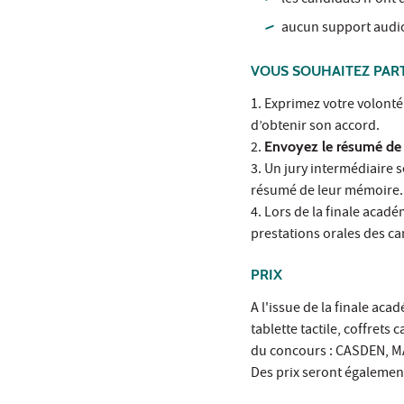
les candidats n'ont 
aucun support audio
VOUS SOUHAITEZ PART
1. Exprimez votre volonté
d’obtenir son accord.
2.
Envoyez le résumé de 
3. Un jury intermédiaire 
résumé de leur mémoire.
4. Lors de la finale acadé
prestations orales des ca
PRIX
A l'issue de la finale aca
tablette tactile, coffrets
du concours : CASDEN, M
Des prix seront également