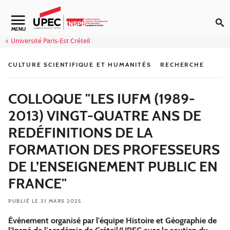
Aller au contenu
Navigation secondaire
MENU
Université Paris-Est Créteil
CULTURE SCIENTIFIQUE ET HUMANITÉS
RECHERCHE
COLLOQUE "LES IUFM (1989-
2013) VINGT-QUATRE ANS DE
REDÉFINITIONS DE LA
FORMATION DES PROFESSEURS
DE L’ENSEIGNEMENT PUBLIC EN
FRANCE"
PUBLIÉ LE 31 MARS 2025
Événement organisé par l'équipe Histoire et Géographie de