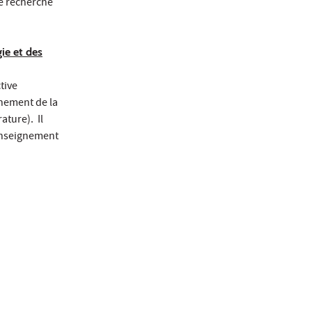
 de recherche
ie et des
tive
gnement de la
ature). Il
 enseignement