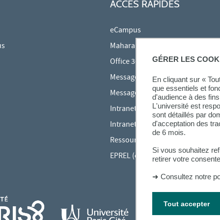
ACCÈS RAPIDES
eCampus
us
Mahara
GÉRER LES COOK
Office 365
Messagerie des étudiants
En cliquant sur « To
que essentiels et fon
Messagerie des personnels
d'audience à des fins 
L'université est resp
Intranet Inspé
sont détaillés par d
Intranet UPEC
d'acceptation des tr
de 6 mois.
Ressources audiovisuelles Inspé
Si vous souhaitez re
EPREL (cours en ligne)
retirer votre consent
➜
Consultez notre po
Tout accepter