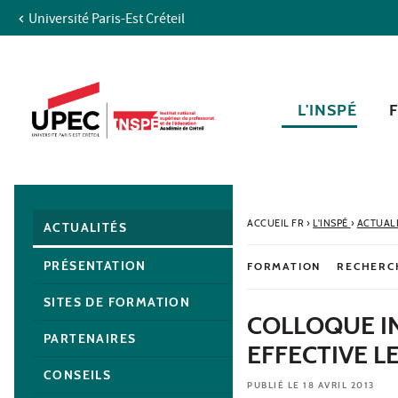
Université Paris-Est Créteil
Aller au contenu
Navigation
Accès directs
Recherche
Navigation secondaire
L'INSPÉ
ACCUEIL FR
›
L'INSPÉ
›
ACTUAL
ACTUALITÉS
PRÉSENTATION
FORMATION
RECHERC
SITES DE FORMATION
COLLOQUE I
PARTENAIRES
EFFECTIVE L
CONSEILS
PUBLIÉ LE 18 AVRIL 2013