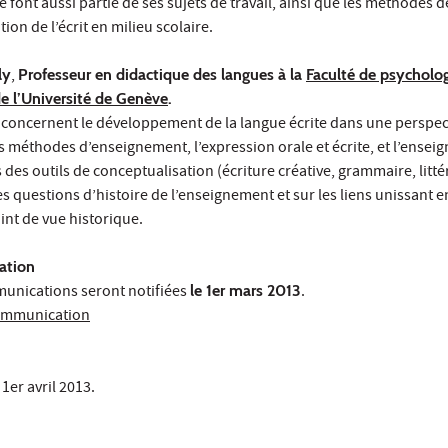
ture font aussi partie de ses sujets de travail, ainsi que les méthodes
ition de l’écrit en milieu scolaire.
ly
,
Professeur en didactique des langues à la
Faculté de psycholog
de l’Université de Genève
.
concernent le développement de la langue écrite dans une perspec
es méthodes d’enseignement, l’expression orale et écrite, et l’ensei
 des outils de conceptualisation (écriture créative, grammaire, littér
es questions d’histoire de l’enseignement et sur les liens unissant
int de vue historique.
ation
unications seront notifiées
le 1er mars 2013
.
communication
er avril 2013.