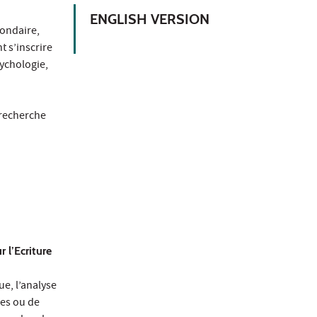
ENGLISH VERSION
condaire,
t s’inscrire
sychologie,
 recherche
r l’Ecriture
ue, l’analyse
ces ou de