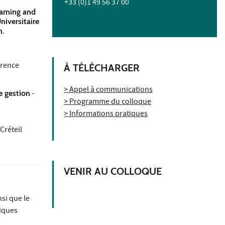
+33 (0)1 49 56 37 00
earning and
niversitaire
n.
erence
À TÉLÉCHARGER
> Appel à communications
e gestion
-
> Programme du colloque
> Informations pratiques
Créteil
VENIR AU COLLOQUE
si que le
tiques