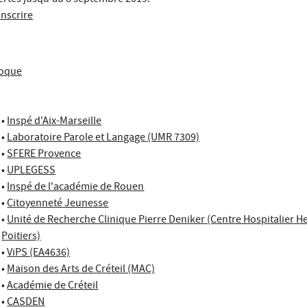
vertes jusqu'au 8 septembre 2019.
inscrire
loque
•
Inspé d'Aix-Marseille
•
Laboratoire Parole et Langage (UMR 7309)
•
SFERE Provence
•
UPLEGESS
•
Inspé de l'académie de Rouen
•
Citoyenneté Jeunesse
•
Unité de Recherche Clinique Pierre Deniker (Centre Hospitalier He
Poitiers)
•
ViPS (EA4636)
•
Maison des Arts de Créteil (MAC)
•
Académie de Créteil
•
CASDEN