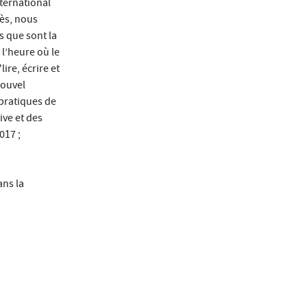
nternational
ès, nous
s que sont la
 l’heure où le
ire, écrire et
nouvel
 pratiques de
ive et des
017 ;
ans la