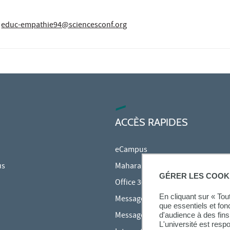
educ-empathie94@sciencesconf.org
ACCÈS RAPIDES
eCampus
us
Mahara
GÉRER LES COOK
Office 365
En cliquant sur « To
Messagerie des étudiants
que essentiels et fon
Messagerie des personnels
d'audience à des fins 
L'université est resp