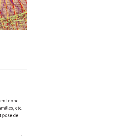
nent donc
milles, etc.
t pose de