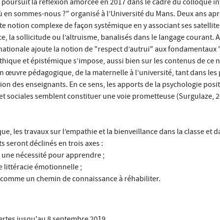
 poursuit la réflexion amorcée en 2017 dans le cadre du colloque i
ù en sommes-nous ?" organisé à l’Université du Mans. Deux ans apr
e notion complexe de façon systémique en y associant ses satellite
e, la sollicitude ou l’altruisme, banalisés dans le langage courant. A
nationale ajoute la notion de "respect d’autrui" aux fondamentaux "l
thique et épistémique s’impose, aussi bien sur les contenus de ce 
en œuvre pédagogique, de la maternelle à l’université, tant dans les
ion des enseignants. En ce sens, les apports de la psychologie posit
et sociales semblent constituer une voie prometteuse (Surgulaze, 2
ue, les travaux sur l’empathie et la bienveillance dans la classe et d
 seront déclinés en trois axes :
l, une nécessité pour apprendre ;
littéracie émotionnelle ;
e comme un chemin de connaissance à réhabiliter.