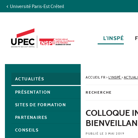
Université Paris-Est Créteil
Aller au contenu
Navigation
Accès directs
Recherche
Navigation secondaire
L'INSPÉ
ACCUEIL FR
›
L'INSPÉ
›
ACTUAL
ACTUALITÉS
PRÉSENTATION
RECHERCHE
SITES DE FORMATION
COLLOQUE I
PARTENAIRES
BIENVEILLAN
CONSEILS
PUBLIÉ LE 3 MAI 2019