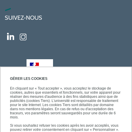
SUIVEZ-NOUS
GÉRER LES COOKIES
En cliquant sur « Tout accepter », vous acceptez le stockage de
cookies, autres que essentiels et fonctionnels, sur votre appareil pour
réaliser des mesures d'audience à des fins statistiques ainsi que de
publicités (cookies Tiers). L'université est responsable de traitement
pour le site Internet. Les cookies Tiers sont détaillés par domaine
dans nos mentions légales. En cas de refus ou d'acceptation des
traceurs, vos paramètres seront sauvegardés pour une durée de 6
mois.
Si vous souhaitez refuser les cookies après les avoir acceptés, vous
pouvez retirer votre consentement en cliquant sur « Personnaliser ».