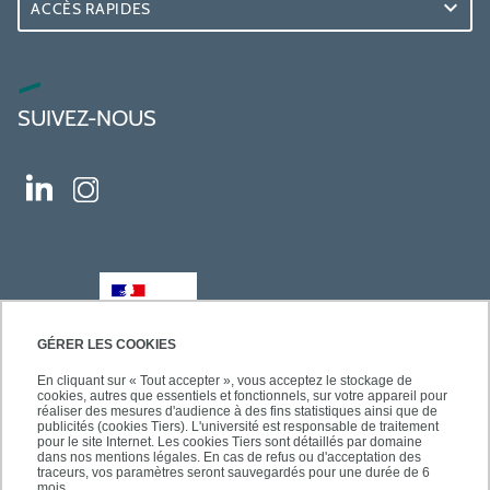
ACCÈS RAPIDES
SUIVEZ-NOUS
GÉRER LES COOKIES
En cliquant sur « Tout accepter », vous acceptez le stockage de
cookies, autres que essentiels et fonctionnels, sur votre appareil pour
réaliser des mesures d'audience à des fins statistiques ainsi que de
publicités (cookies Tiers). L'université est responsable de traitement
pour le site Internet. Les cookies Tiers sont détaillés par domaine
dans nos mentions légales. En cas de refus ou d'acceptation des
traceurs, vos paramètres seront sauvegardés pour une durée de 6
mois.