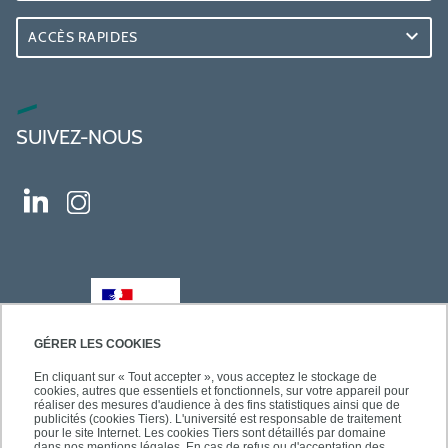
ACCÈS RAPIDES
SUIVEZ-NOUS
GÉRER LES COOKIES
En cliquant sur « Tout accepter », vous acceptez le stockage de
cookies, autres que essentiels et fonctionnels, sur votre appareil pour
réaliser des mesures d'audience à des fins statistiques ainsi que de
publicités (cookies Tiers). L'université est responsable de traitement
pour le site Internet. Les cookies Tiers sont détaillés par domaine
dans nos mentions légales. En cas de refus ou d'acceptation des