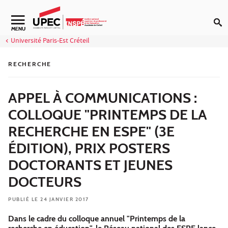
Aller au contenu
Navigation secondaire
MENU
Université Paris-Est Créteil
RECHERCHE
APPEL À COMMUNICATIONS :
COLLOQUE "PRINTEMPS DE LA
RECHERCHE EN ESPE" (3E
ÉDITION), PRIX POSTERS
DOCTORANTS ET JEUNES
DOCTEURS
PUBLIÉ LE 24 JANVIER 2017
Dans le cadre du colloque annuel "Printemps de la