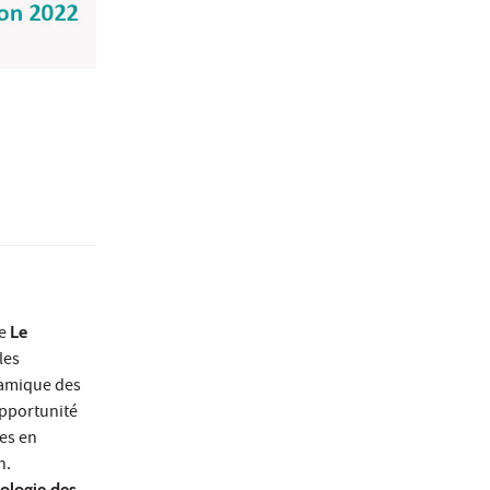
ue
Le
les
namique des
opportunité
hes en
n.
mologie des