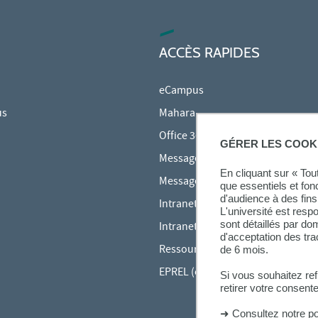
ACCÈS RAPIDES
eCampus
us
Mahara
Office 365
GÉRER LES COOK
Messagerie des étudiants
En cliquant sur « To
Messagerie des personnels
que essentiels et fon
d'audience à des fins 
Intranet Inspé
L'université est resp
sont détaillés par d
Intranet UPEC
d'acceptation des tr
Ressources audiovisuelles Inspé
de 6 mois.
EPREL (cours en ligne)
Si vous souhaitez re
retirer votre consent
➜
Consultez notre po