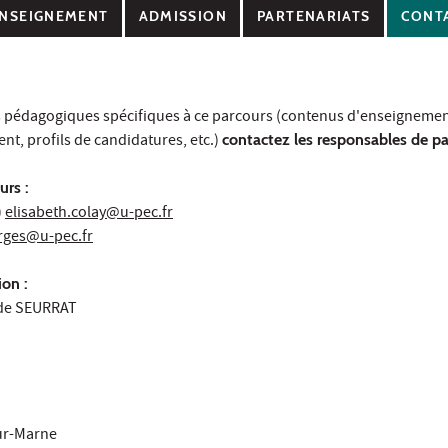
NSEIGNEMENT
ADMISSION
PARTENARIATS
CONT
s pédagogiques spécifiques à ce parcours (contenus d'enseignemen
t, profils de candidatures, etc.)
contactez les responsables de p
urs :
)
elisabeth.colay@u-pec.fr
rges@u-pec.fr
on :
ude SEURRAT
sur-Marne