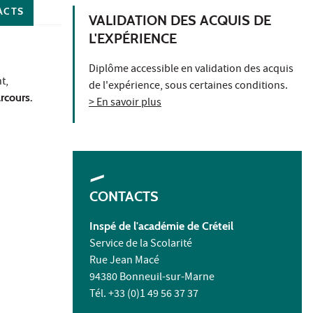
ACTS
VALIDATION DES ACQUIS DE
L'EXPÉRIENCE
Diplôme accessible en validation des acquis
t,
de l'expérience, sous certaines conditions.
arcours.
> En savoir plus
CONTACTS
Inspé de l'académie de Créteil
Service de la Scolarité
Rue Jean Macé
94380 Bonneuil-sur-Marne
Tél. +33 (0)1 49 56 37 37