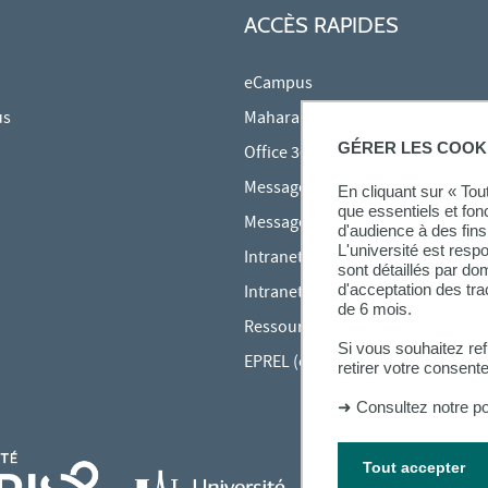
ACCÈS RAPIDES
eCampus
us
Mahara
GÉRER LES COOK
Office 365
Messagerie des étudiants
En cliquant sur « To
que essentiels et fon
Messagerie des personnels
d'audience à des fins 
L'université est resp
Intranet Inspé
sont détaillés par d
d'acceptation des tr
Intranet UPEC
de 6 mois.
Ressources audiovisuelles Inspé
Si vous souhaitez re
EPREL (cours en ligne)
retirer votre consent
➜
Consultez notre po
Tout accepter