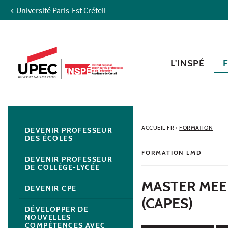
Université Paris-Est Créteil
Aller au contenu
Navigation
Accès directs
Recherche
Navigation secondaire
L'INSPÉ
ACCUEIL FR
›
FORMATION
DEVENIR PROFESSEUR
DES ÉCOLES
FORMATION LMD
DEVENIR PROFESSEUR
DE COLLÈGE-LYCÉE
MASTER MEE
DEVENIR CPE
(CAPES)
DÉVELOPPER DE
NOUVELLES
COMPÉTENCES AVEC