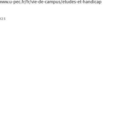
://www.u-pec.fr/fr/vie-de-campus/etudes-et-handicap
025