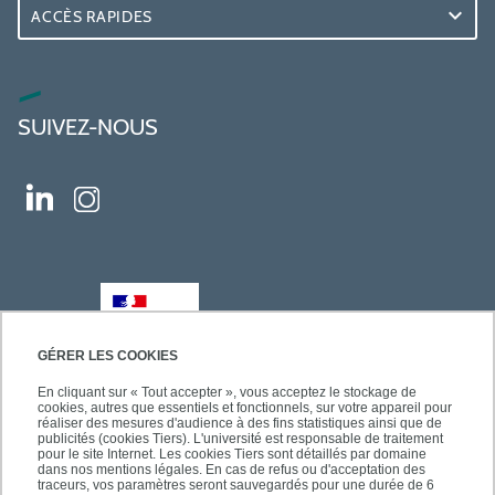
ACCÈS RAPIDES
SUIVEZ-NOUS
GÉRER LES COOKIES
En cliquant sur « Tout accepter », vous acceptez le stockage de
cookies, autres que essentiels et fonctionnels, sur votre appareil pour
réaliser des mesures d'audience à des fins statistiques ainsi que de
publicités (cookies Tiers). L'université est responsable de traitement
pour le site Internet. Les cookies Tiers sont détaillés par domaine
dans nos mentions légales. En cas de refus ou d'acceptation des
traceurs, vos paramètres seront sauvegardés pour une durée de 6