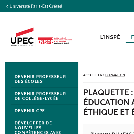
Université Paris-Est Créteil
Aller au contenu
Navigation
Accès directs
Recherche
Navigation secondaire
L'INSPÉ
ACCUEIL FR
›
FORMATION
DEVENIR PROFESSEUR
DES ÉCOLES
PLAQUETTE :
DEVENIR PROFESSEUR
DE COLLÈGE-LYCÉE
ÉDUCATION A
ÉTHIQUE ET
DEVENIR CPE
DÉVELOPPER DE
NOUVELLES
COMPÉTENCES AVEC