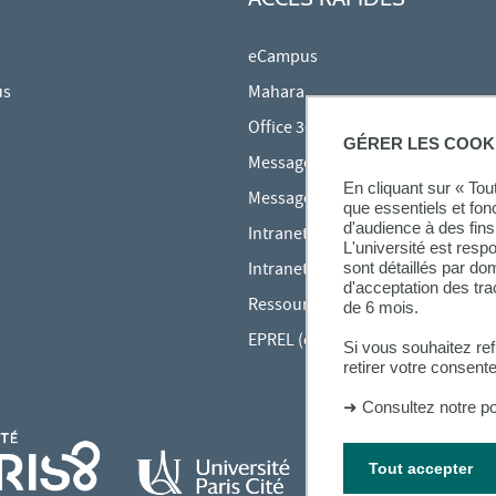
eCampus
us
Mahara
Office 365
GÉRER LES COOK
Messagerie des étudiants
En cliquant sur « To
Messagerie des personnels
que essentiels et fon
d'audience à des fins 
Intranet Inspé
L'université est resp
Intranet UPEC
sont détaillés par d
d'acceptation des tr
Ressources audiovisuelles Inspé
de 6 mois.
EPREL (cours en ligne)
Si vous souhaitez re
retirer votre consent
➜
Consultez notre po
Tout accepter