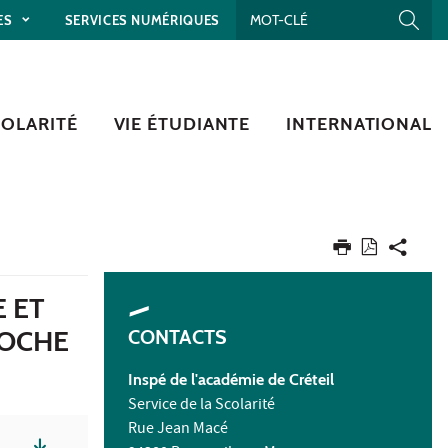
ES
SERVICES NUMÉRIQUES
COLARITÉ
VIE ÉTUDIANTE
INTERNATIONAL
 ET
ROCHE
CONTACTS
Inspé de l'académie de Créteil
Service de la Scolarité
Rue Jean Macé