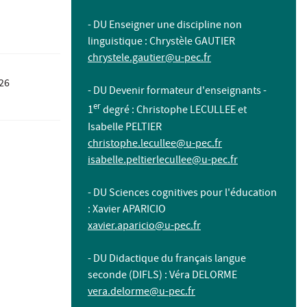
- DU Enseigner une discipline non
linguistique : Chrystèle GAUTIER
chrystele.gautier@u-pec.fr
26
- DU Devenir formateur d'enseignants -
er
1
degré : Christophe LECULLEE et
Isabelle PELTIER
christophe.lecullee@u-pec.fr
isabelle.peltierlecullee@u-pec.fr
- DU Sciences cognitives pour l'éducation
: Xavier APARICIO
xavier.aparicio@u-pec.fr
- DU Didactique du français langue
seconde (DIFLS)
: Véra DELORME
vera.delorme@u-pec.fr