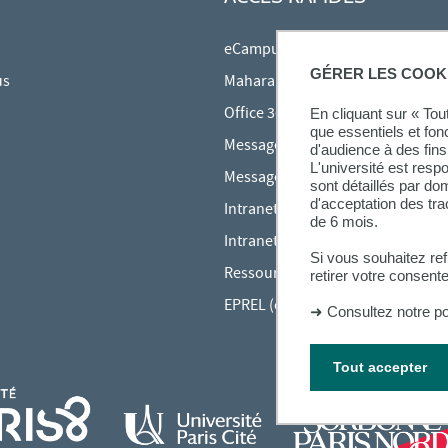
eCampus
GÉRER LES COOK
us
Mahara
Office 365
En cliquant sur « To
que essentiels et fon
Messagerie des étudiants
d'audience à des fins 
L'université est resp
Messagerie des personnels
sont détaillés par d
d'acceptation des tr
Intranet Inspé
de 6 mois.
Intranet UPEC
Si vous souhaitez re
Ressources audiovisuelles Inspé
retirer votre consent
EPREL (cours en ligne)
➜
Consultez notre po
Tout accepter