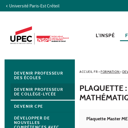
Université Paris-Est Créteil
Aller au contenu
Navigation
Accès directs
Recherche
Navigation secondaire
L'INSPÉ
ACCUEIL FR
›
FORMATION
›
DEV
DEVENIR PROFESSEUR
DES ÉCOLES
PLAQUETTE 
DEVENIR PROFESSEUR
DE COLLÈGE-LYCÉE
MATHÉMATI
DEVENIR CPE
DÉVELOPPER DE
Plaquette Master ME
NOUVELLES
COMPÉTENCES AVEC