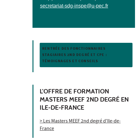
secretariat-sdg-inspe@u-pec.fr
RENTRÉE DES FONCTIONNAIRES
STAGIAIRES 2ND DEGRÉ ET CPE :
TÉMOIGNAGES ET CONSEILS
L'OFFRE DE FORMATION
MASTERS MEEF 2ND DEGRÉ EN
ILE-DE-FRANCE
> Les Masters MEEF 2nd degré d'Ile-de-
France