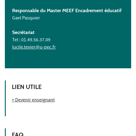
Responsable du Master MEEF Encadrement éducatif
Gael Pasquier
Secrétariat
Tel : 01.49.56.37.09
lucile.texier@u-pec.fr
LIEN UTILE
> Devenir enseignant
FAQ