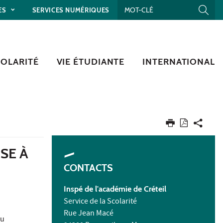
ES
SERVICES NUMÉRIQUES
COLARITÉ
VIE ÉTUDIANTE
INTERNATIONAL
SE À
CONTACTS
Inspé de l'académie de Créteil
Service de la Scolarité
Rue Jean Macé
u