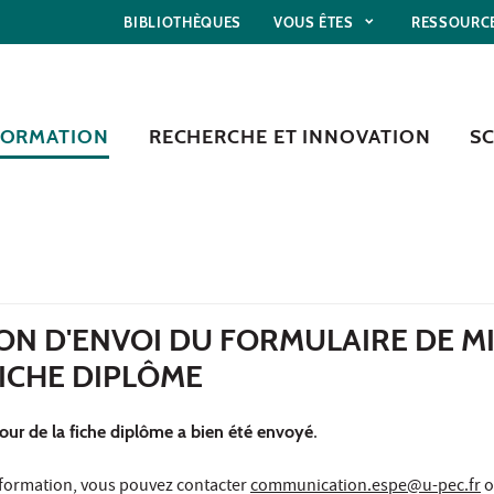
BIBLIOTHÈQUES
VOUS ÊTES
RESSOURC
FORMATION
RECHERCHE ET INNOVATION
S
N D'ENVOI DU FORMULAIRE DE MI
FICHE DIPLÔME
jour de la fiche diplôme a bien été envoyé
.
formation, vous pouvez contacter
communication.espe@u-pec.fr
o