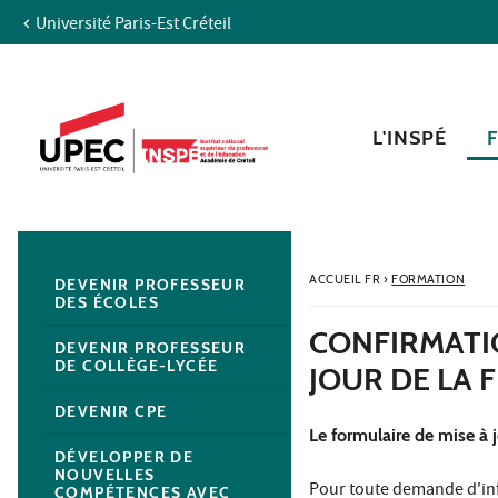
Université Paris-Est Créteil
Aller au contenu
Navigation
Accès directs
Recherche
Navigation secondaire
L'INSPÉ
ACCUEIL FR
›
FORMATION
DEVENIR PROFESSEUR
DES ÉCOLES
CONFIRMATIO
DEVENIR PROFESSEUR
DE COLLÈGE-LYCÉE
JOUR DE LA 
DEVENIR CPE
Le formulaire de mise à 
DÉVELOPPER DE
NOUVELLES
Pour toute demande d'in
COMPÉTENCES AVEC