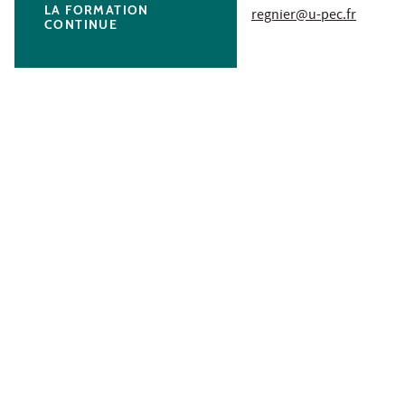
LA FORMATION
regnier@u-pec.fr
CONTINUE