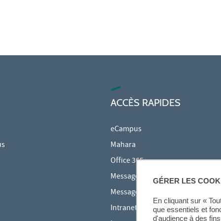
ACCÈS RAPIDES
eCampus
us
Mahara
Office 365
Messagerie des étudiants
GÉRER LES COOK
Messagerie des personnels
En cliquant sur « To
Intranet Inspé
que essentiels et fon
d'audience à des fins 